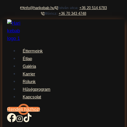
Skip
info@harikebab.hu
István utca:
+36 20 514 6783
to
Móricz:
+36 70 343 4748
content
Éttermeink
Étlap
Galéria
Karrier
Rólunk
Hűségprogram
Kapcsolat
Rendelj házhoz!