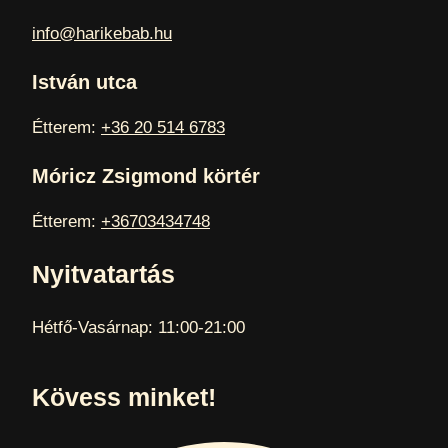
info@harikebab.hu
István utca
Étterem:
+36 20 514 6783
Móricz Zsigmond körtér
Étterem:
+36703434748
Nyitvatartás
Hétfő-Vasárnap: 11:00-21:00
Kövess minket!