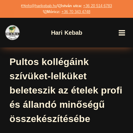
Skip
info@harikebab.hu
István utca:
+36 20 514 6783
to
Móricz:
+36 70 343 4748
content
Hari Kebab
Pultos kollégáink
szívüket-lelküket
beleteszik az ételek profi
és állandó minőségű
összekészítésébe